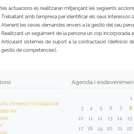
es actuacions es realitzaran mitjançant les següents accions
Treballant amb l’empresa per identificar els seus interessos 
Atenent les seves demandes envers a la gestió del seu pers
Realitzant un seguiment de la persona un cop incorporada a
Articulant sistemes de suport a la contractació (definició d
gestió de competències).
ions
Agenda i esdevenimen
1
itiu d'Inserció Sociolaboral
3
4
5
6
7
8
dats/es
eses
10
11
12
13
14
15
es
17
18
19
20
21
22
ció