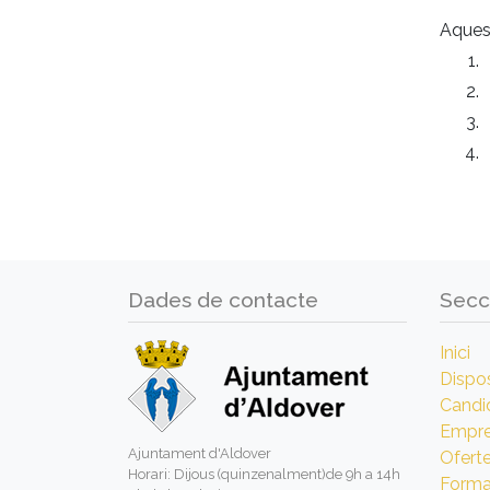
Aquest
Dades de contacte
Secc
Inici
Dispos
Candi
Empr
Ajuntament d'Aldover
Ofert
Horari: Dijous (quinzenalment)de 9h a 14h
Forma