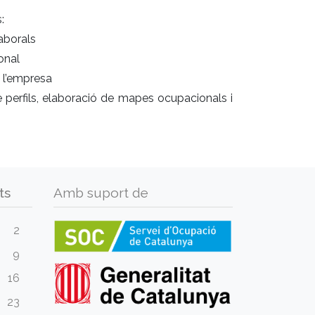
:
laborals
onal
 l’empresa
e perfils, elaboració de mapes ocupacionals i
ts
Amb suport de
2
9
16
23