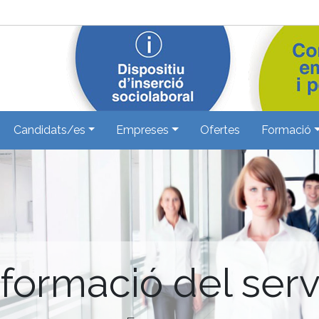
Candidats/es
Empreses
Ofertes
Formació
nformació del serv