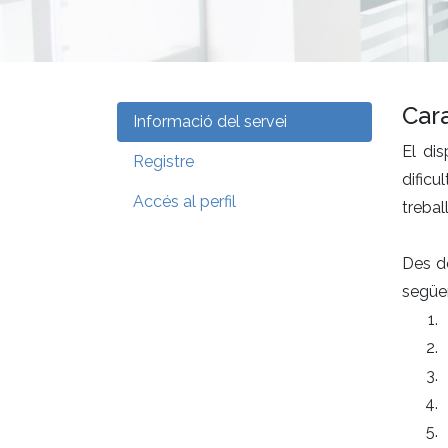
Cara
Informació del servei
El di
Registre
dificu
Accés al perfil
trebal
Des de
següe