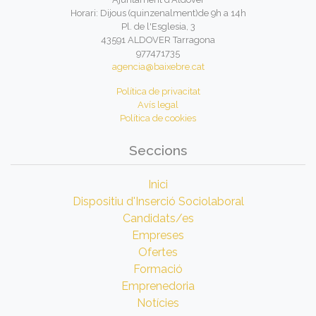
Horari: Dijous (quinzenalment)de 9h a 14h
Pl. de l'Esglesia, 3
43591 ALDOVER Tarragona
977471735
agencia@baixebre.cat
Política de privacitat
Avís legal
Política de cookies
Seccions
Inici
Dispositiu d'Inserció Sociolaboral
Candidats/es
Empreses
Ofertes
Formació
Emprenedoria
Notícies