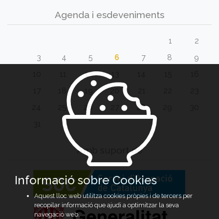
Agenda i esdeveniments
1
2
3
4
5
6
7
8
9
10
11
12
13
14
15
16
17
18
19
20
21
22
23
24
25
26
27
28
29
30
31
Amb suport de
Informació sobre Cookies
Aquest lloc web utilitza cookies pròpies i de tercers per
recopilar informació que ajudi a optimitzar la seva
navegació web.