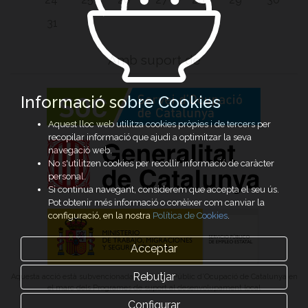
31
Amb suport de
Informació sobre Cookies
Aquest lloc web utilitza cookies pròpies i de tercers per
recopilar informació que ajudi a optimitzar la seva
navegació web.
No s'utilitzen cookies per recollir informació de caràcter
personal.
Si continua navegant, considerem que accepta el seu ús.
Pot obtenir més informació o conèixer com canviar la
configuració, en la nostra
Política de Cookies
.
Acceptar
Rebutjar
Aquesta acció està subvencionada pel Servei Públic d’Ocupació de Catalunya en
el marc dels Programes de suport al desenvolupament local
Configurar