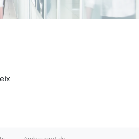
eix
ts
Amb suport de