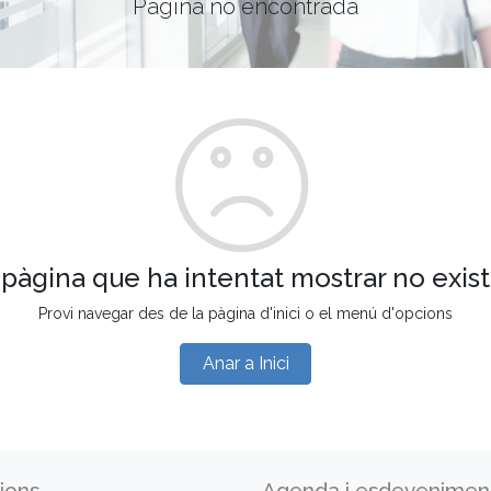
Pàgina no encontrada
 pàgina que ha intentat mostrar no exist
Provi navegar des de la pàgina d'inici o el menú d'opcions
Anar a Inici
ions
Agenda i esdevenimen