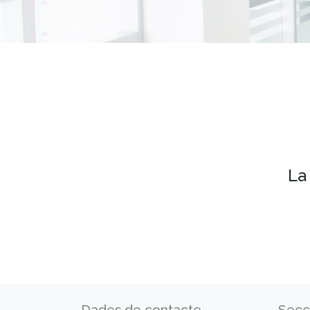
La
Dades de contacte
Secc