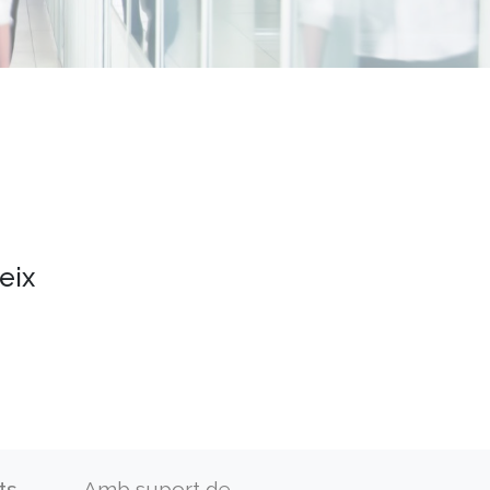
eix
ts
Amb suport de