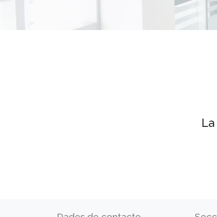
La
Dades de contacte
Secc