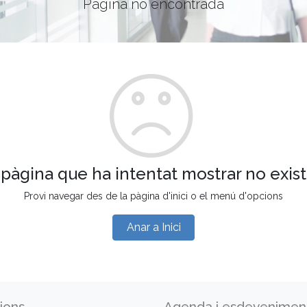
Pàgina no encontrada
 pàgina que ha intentat mostrar no exist
Provi navegar des de la pàgina d'inici o el menú d'opcions
Anar a Inici
ions
Agenda i esdevenimen