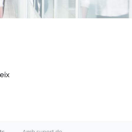
eix
ts
Amb suport de