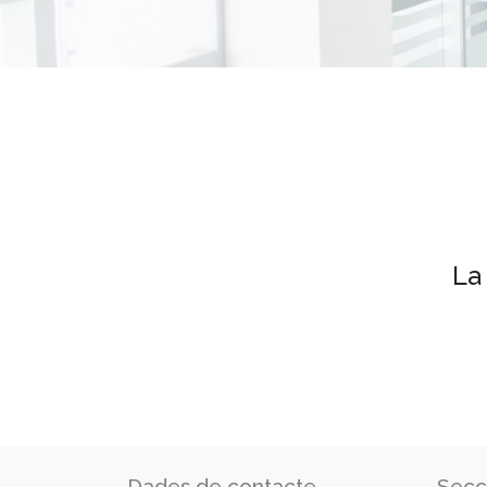
La
Dades de contacte
Secc