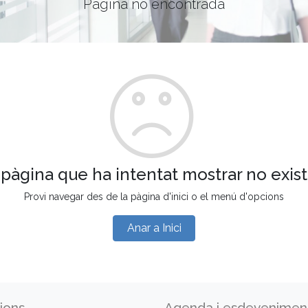
Pàgina no encontrada
 pàgina que ha intentat mostrar no exist
Provi navegar des de la pàgina d'inici o el menú d'opcions
Anar a Inici
ions
Agenda i esdevenimen