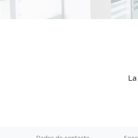
La
Dades de contacte
Secc