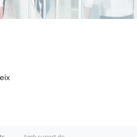
eix
ts
Amb suport de