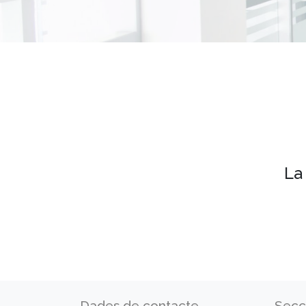
La
Dades de contacte
Secc