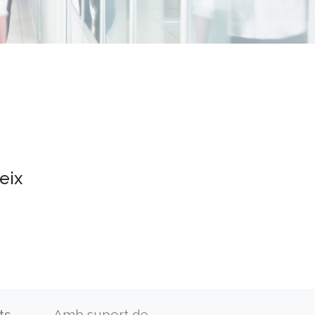
eix
ts
Amb suport de