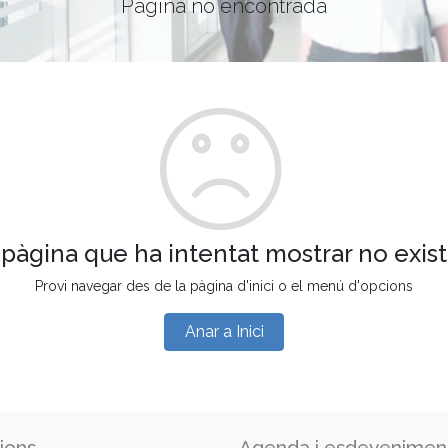
Pàgina no encontrada
 pàgina que ha intentat mostrar no exist
Provi navegar des de la pàgina d'inici o el menú d'opcions
Anar a Inici
ions
Agenda i esdevenimen