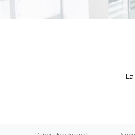
La
Dades de contacte
Secc