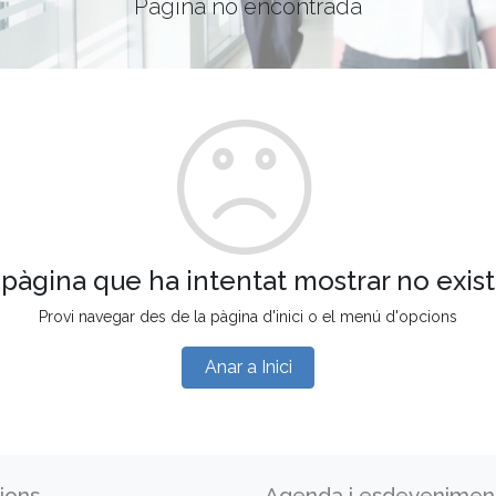
Pàgina no encontrada
 pàgina que ha intentat mostrar no exist
Provi navegar des de la pàgina d'inici o el menú d'opcions
Anar a Inici
ions
Agenda i esdevenimen