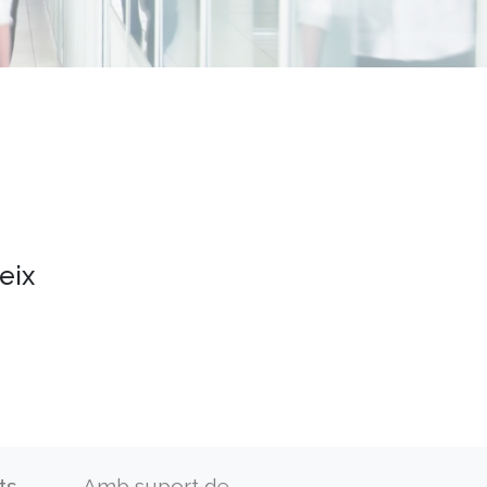
eix
ts
Amb suport de