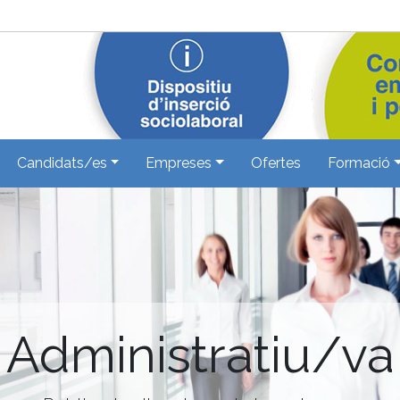
Candidats/es
Empreses
Ofertes
Formació
Administratiu/va