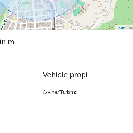
Leaflet
| ©
mínim
Vehicle propi
Coche/Turismo