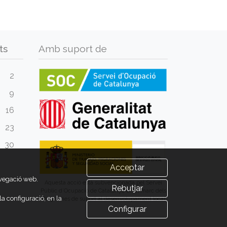
ts
Amb suport de
2
9
16
23
30
Acceptar
avegació web.
Aquesta acció està subvencionada pel Servei
Rebutjar
Públic d’Ocupació de Catalunya en el marc dels
a configuració, en la
Programes de suport al desenvolupament local
Configurar