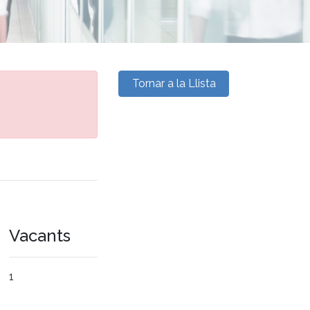
Tornar a la Llista
Vacants
1