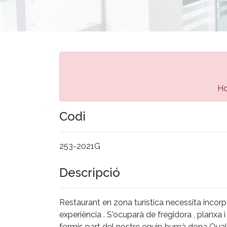
Ho
Codi
253-2021G
Descripció
Restaurant en zona turística necessita incorp
experiència . S'ocuparà de fregidora , planxa
formis part del nostre equip humà dona Qualita