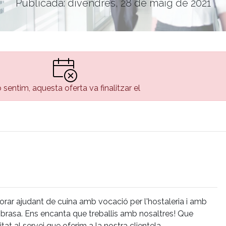
Publicada: divendres, 28 de maig de 2021
 sentim, aquesta oferta va finalitzar el
orar ajudant de cuina amb vocació per l'hostaleria i amb
 i brasa. Ens encanta que treballis amb nosaltres! Que
t al servei que oferim a la nostra clientela.