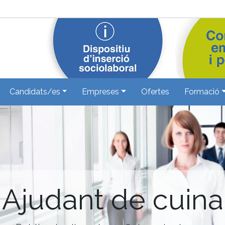
Candidats/es
Empreses
Ofertes
Formació
Ajudant de cuina