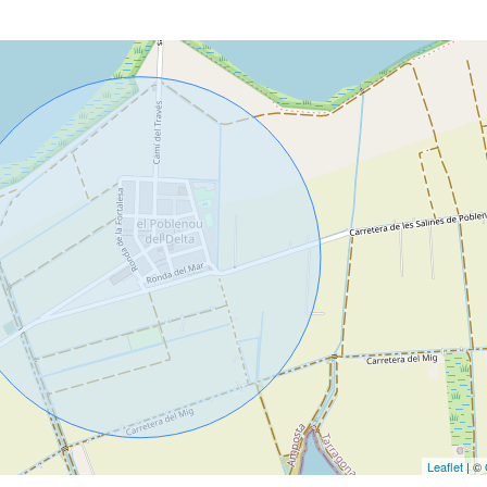
Leaflet
| ©