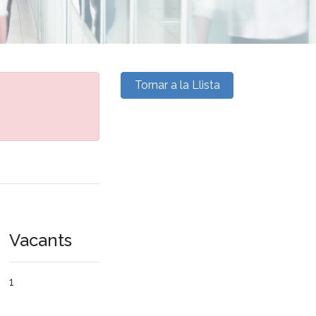
Tornar a la Llista
Vacants
1