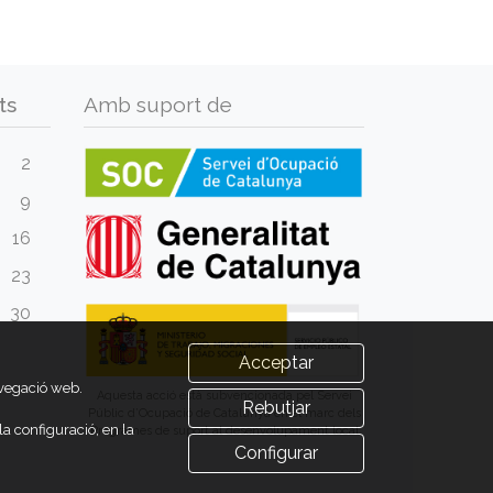
ts
Amb suport de
2
9
16
23
30
Acceptar
avegació web.
Aquesta acció està subvencionada pel Servei
Rebutjar
Públic d’Ocupació de Catalunya en el marc dels
a configuració, en la
Programes de suport al desenvolupament local
Configurar