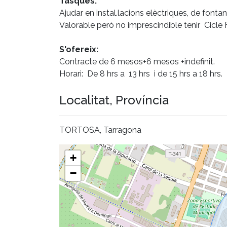
Tasques:
Ajudar en instal.lacions elèctriques, de fontane
Valorable però no imprescindible tenir Cicle 
S'ofereix:
Contracte de 6 mesos+6 mesos +indefinit.
Horari: De 8 hrs a 13 hrs i de 15 hrs a 18 hrs.
Localitat, Província
TORTOSA, Tarragona
+
−