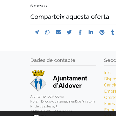
6 mesos
Comparteix aquesta oferta
Dades de contacte
Secc
Inici
Dispos
Candi
Empr
Ajuntament d'Aldover
Ofert
Horari: Dijous (quinzenalment)de 9h a 14h
Forma
Pl. de l'Esglesia, 3
Empre
43591 ALDOVER Tarragona