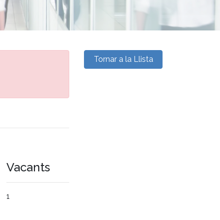
Tornar a la Llista
Vacants
1