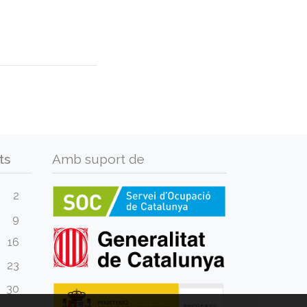
ts
Amb suport de
2
9
16
23
30