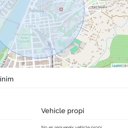
Leaflet
| ©
mínim
Vehicle propi
No es requereix vehicle propi.