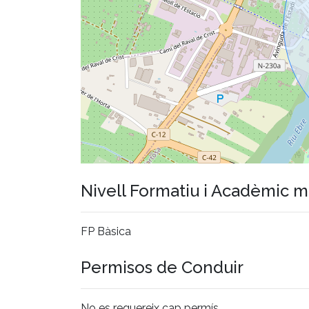
Nivell Formatiu i Acadèmic 
FP Bàsica
Permisos de Conduir
No es requereix cap permís.