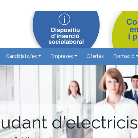
Candidats/es
Empreses
Ofertes
Formació
judant d'electricis