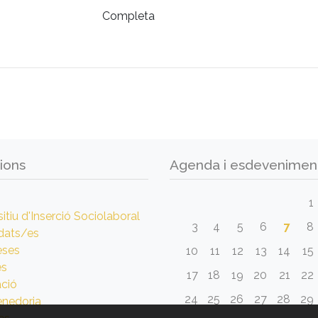
Completa
ions
Agenda i esdevenimen
1
itiu d'Inserció Sociolaboral
3
4
5
6
7
8
dats/es
eses
10
11
12
13
14
15
es
17
18
19
20
21
22
ció
24
25
26
27
28
29
nedoria