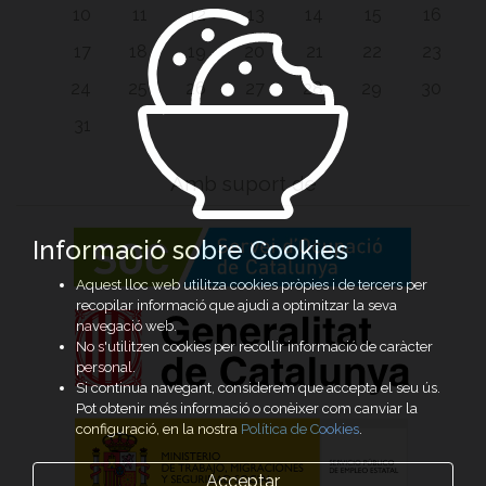
10
11
12
13
14
15
16
17
18
19
20
21
22
23
24
25
26
27
28
29
30
31
Amb suport de
Informació sobre Cookies
Aquest lloc web utilitza cookies pròpies i de tercers per
recopilar informació que ajudi a optimitzar la seva
navegació web.
No s'utilitzen cookies per recollir informació de caràcter
personal.
Si continua navegant, considerem que accepta el seu ús.
Pot obtenir més informació o conèixer com canviar la
configuració, en la nostra
Política de Cookies
.
Acceptar