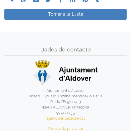
Tornar a la Llista
Dades de contacte
Ajuntament d'Aldover
Horari: Dijous (quinzenalment)de 9h a 14h
Pl. de l'Esglesia, 3
43591 ALDOVER Tarragona
977471735
agencia@baixebre.cat
Política de privacitat