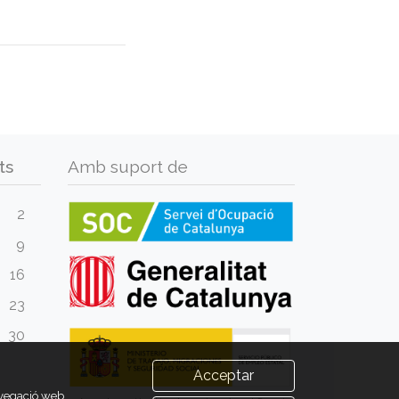
ts
Amb suport de
2
9
16
23
30
Acceptar
avegació web.