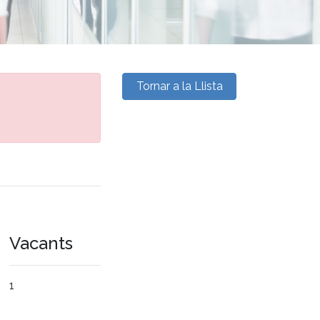
Tornar a la Llista
Vacants
1