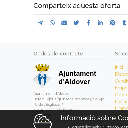
Comparteix aquesta oferta
Dades de contacte
Secc
Inici
Dispos
Candi
Empr
Ajuntament d'Aldover
Ofert
Horari: Dijous (quinzenalment)de 9h a 14h
Forma
Pl. de l'Esglesia, 3
Empre
43591 ALDOVER Tarragona
Notíci
977471735
Informació sobre Co
agencia@baixebre.cat
Aquest lloc web utilitza cookies 