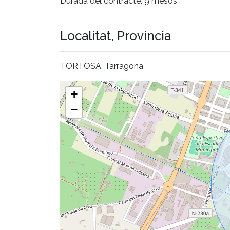
Durada del contracte: 9 mesos
Localitat, Província
TORTOSA, Tarragona
+
−