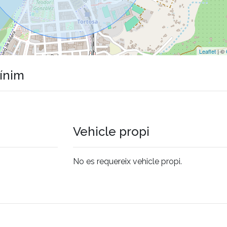
Leaflet
| ©
mínim
Vehicle propi
No es requereix vehicle propi.