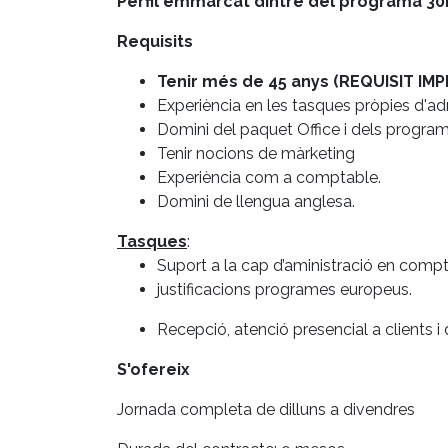
Perfil emmarcat dintre del programa 30
Requisits
Tenir més de 45 anys (REQUISIT IM
Experiència en les tasques pròpies d'a
Domini del paquet Office i dels program
Tenir nocions de màrketing
Experiència com a comptable.
Domini de llengua anglesa.
Tasques
:
Suport a la cap d’aministració en comptab
justificacions programes europeus.
Recepció, atenció presencial a clients i
S'ofereix
Jornada completa de dilluns a divendres