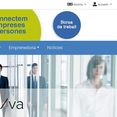
Idioma
Accedir
Emprenedoria
Notícies
u/va