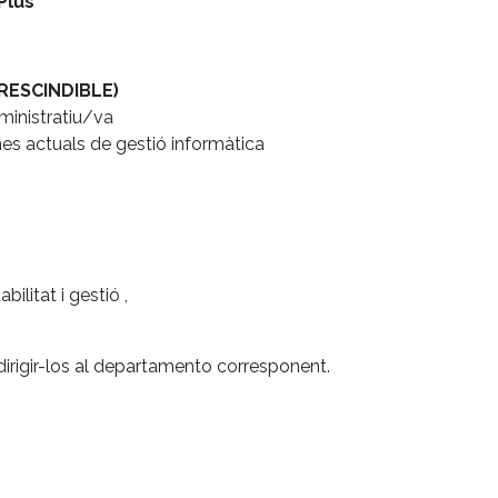
Plus
PRESCINDIBLE)
dministratiu/va
es actuals de gestió informàtica
ilitat i gestió ,
 dirigir-los al departamento corresponent.