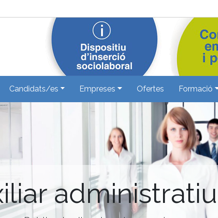
Candidats/es
Empreses
Ofertes
Formació
iliar administrati