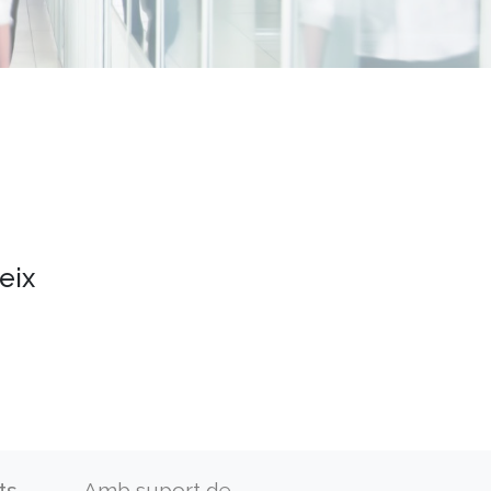
eix
ts
Amb suport de