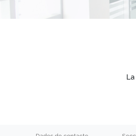
La
Dades de contacte
Secc