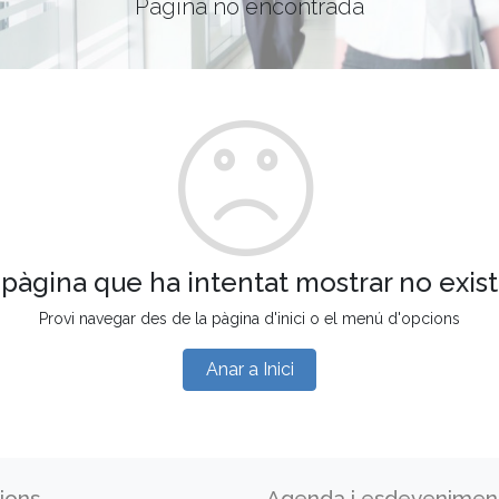
Pàgina no encontrada
 pàgina que ha intentat mostrar no exist
Provi navegar des de la pàgina d'inici o el menú d'opcions
Anar a Inici
ions
Agenda i esdevenimen