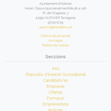
Ajuntament d'Aldover
Horari: Dijous (quinzenalment)de 9h a 14h
Pl. de l'Esglesia, 3
43591 ALDOVER Tarragona
977471735
agencia@baixebre.cat
Política de privacitat
Avís legal
Política de cookies
Seccions
Inici
Dispositiu d'Inserció Sociolaboral
Candidats/es
Empreses
Ofertes
Formació
Emprenedoria
Notícies