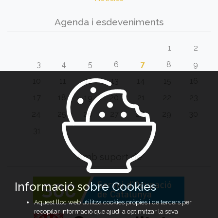
Agenda i esdeveniments
1
2
3
4
5
6
7
8
9
10
11
12
13
14
15
16
17
18
19
20
21
22
23
24
25
26
27
28
29
30
31
Amb suport de
Informació sobre Cookies
Aquest lloc web utilitza cookies pròpies i de tercers per
recopilar informació que ajudi a optimitzar la seva