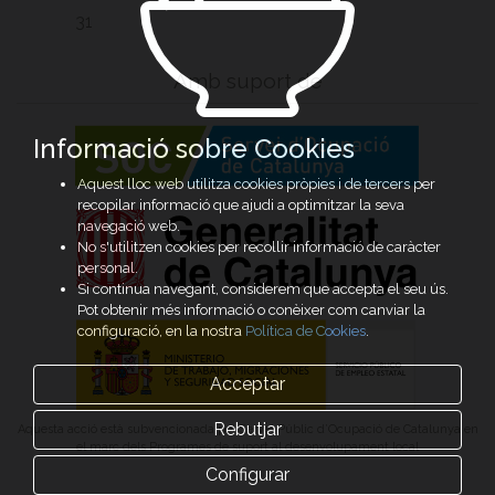
31
Amb suport de
Informació sobre Cookies
Aquest lloc web utilitza cookies pròpies i de tercers per
recopilar informació que ajudi a optimitzar la seva
navegació web.
No s'utilitzen cookies per recollir informació de caràcter
personal.
Si continua navegant, considerem que accepta el seu ús.
Pot obtenir més informació o conèixer com canviar la
configuració, en la nostra
Política de Cookies
.
Acceptar
Rebutjar
Aquesta acció està subvencionada pel Servei Públic d’Ocupació de Catalunya en
el marc dels Programes de suport al desenvolupament local
Configurar