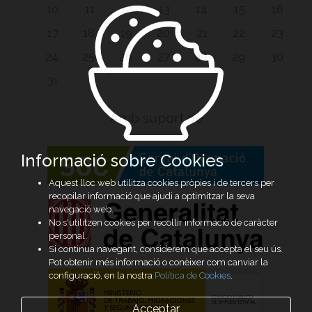
10
11
12
13
14
15
16
17
18
19
20
21
22
23
24
25
26
27
28
29
30
31
Amb suport de
Informació sobre Cookies
Aquest lloc web utilitza cookies pròpies i de tercers per
recopilar informació que ajudi a optimitzar la seva
navegació web.
No s'utilitzen cookies per recollir informació de caràcter
personal.
Si continua navegant, considerem que accepta el seu ús.
Pot obtenir més informació o conèixer com canviar la
configuració, en la nostra
Política de Cookies
.
Acceptar