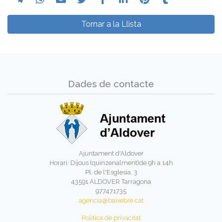
Tornar a la Llista
Dades de contacte
Ajuntament d'Aldover
Horari: Dijous (quinzenalment)de 9h a 14h
Pl. de l'Esglesia, 3
43591 ALDOVER Tarragona
977471735
agencia@baixebre.cat
Política de privacitat