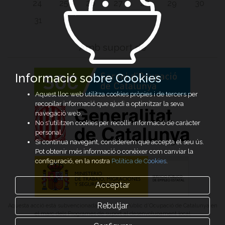
24
25
26
27
28
29
30
31
Amb suport de
Informació sobre Cookies
Aquest lloc web utilitza cookies pròpies i de tercers per
recopilar informació que ajudi a optimitzar la seva
navegació web.
No s'utilitzen cookies per recollir informació de caràcter
personal.
Si continua navegant, considerem que accepta el seu ús.
Pot obtenir més informació o conèixer com canviar la
configuració, en la nostra
Política de Cookies
.
Acceptar
Rebutjar
Aquesta acció està subvencionada pel Servei Públic d’Ocupació de Catalunya en
el marc dels Programes de suport al desenvolupament local