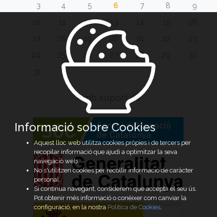
3
4
5
6
7
8
9
10
11
12
13
14
15
16
17
18
19
20
21
22
23
24
25
26
27
28
29
30
31
Amb suport de
Informació sobre Cookies
Aquest lloc web utilitza cookies pròpies i de tercers per
recopilar informació que ajudi a optimitzar la seva
navegació web.
No s'utilitzen cookies per recollir informació de caràcter
personal.
Si continua navegant, considerem que accepta el seu ús.
Pot obtenir més informació o conèixer com canviar la
configuració, en la nostra
Política de Cookies
.