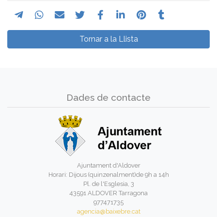
Tornar a la Llista
Dades de contacte
Ajuntament d'Aldover
Horari: Dijous (quinzenalment)de 9h a 14h
Pl. de l'Esglesia, 3
43591 ALDOVER Tarragona
977471735
agencia@baixebre.cat