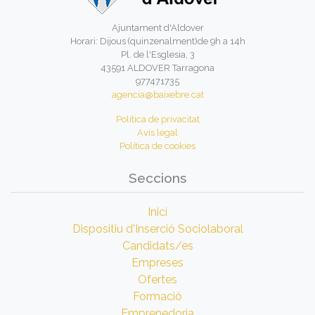
Ajuntament d'Aldover
Horari: Dijous (quinzenalment)de 9h a 14h
Pl. de l'Esglesia, 3
43591 ALDOVER Tarragona
977471735
agencia@baixebre.cat
Política de privacitat
Avís legal
Política de cookies
Seccions
Inici
Dispositiu d'Inserció Sociolaboral
Candidats/es
Empreses
Ofertes
Formació
Emprenedoria