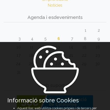
Notícies
Agenda i esdeveniments
1
2
3
4
5
6
7
8
9
10
11
12
13
14
15
16
17
18
19
20
21
22
23
24
25
26
27
28
29
30
31
Amb suport de
Informació sobre Cookies
Aquest lloc web utilitza cookies pròpies i de tercers per