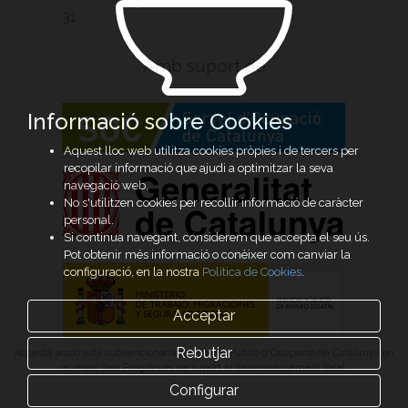
31
Amb suport de
Informació sobre Cookies
Aquest lloc web utilitza cookies pròpies i de tercers per
recopilar informació que ajudi a optimitzar la seva
navegació web.
No s'utilitzen cookies per recollir informació de caràcter
personal.
Si continua navegant, considerem que accepta el seu ús.
Pot obtenir més informació o conèixer com canviar la
configuració, en la nostra
Política de Cookies
.
Acceptar
Rebutjar
Aquesta acció està subvencionada pel Servei Públic d’Ocupació de Catalunya en
el marc dels Programes de suport al desenvolupament local
Configurar