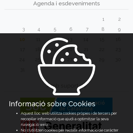
Agenda i esdeveniments
1
2
3
4
5
6
7
8
9
10
11
12
13
14
15
16
17
18
19
20
21
22
23
24
25
26
27
28
29
30
31
Amb suport de
Informació sobre Cookies
Aquest lloc web utilitza cookies pròpies i de tercers per
recopilar informació que ajudi a optimitzar la seva
navegació web.
No s'utilitzen cookies per recollir informació de caràcter