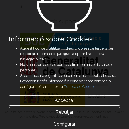
31
Amb suport de
Informació sobre Cookies
Aquest lloc web utilitza cookies pròpies i de tercers per
recopilar informació que ajudi a optimitzar la seva
navegació web.
No s'utilitzen cookies per recollir informació de caràcter
personal.
Si continua navegant, considerem que accepta el seu ús.
Pot obtenir més informació o conèixer com canviar la
configuració, en la nostra
Política de Cookies
.
Acceptar
Rebutjar
Aquesta acció està subvencionada pel Servei Públic d’Ocupació de Catalunya en
el marc dels Programes de suport al desenvolupament local
Configurar