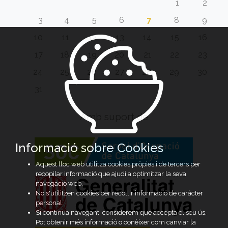
1
2
3
4
5
6
7
8
9
10
11
12
13
14
15
16
17
18
19
20
21
22
23
24
25
26
27
28
29
30
31
Amb suport de
Informació sobre Cookies
Aquest lloc web utilitza cookies pròpies i de tercers per
recopilar informació que ajudi a optimitzar la seva
navegació web.
No s'utilitzen cookies per recollir informació de caràcter
personal.
Si continua navegant, considerem que accepta el seu ús.
Pot obtenir més informació o conèixer com canviar la