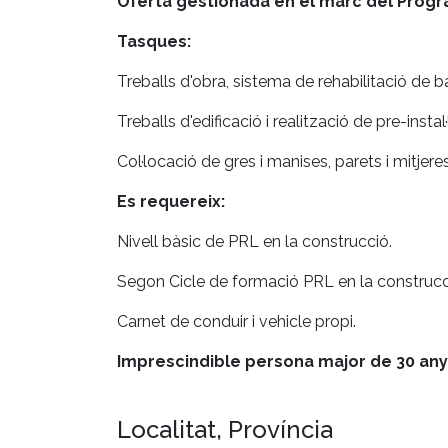
Oferta gestionada en el marc del Progr
Tasques:
Treballs d'obra, sistema de rehabilitació de b
Treballs d'edificació i realització de pre-instal
Col·locació de gres i manises, parets i mitjeres
Es requereix:
Nivell bàsic de PRL en la construcció.
Segon Cicle de formació PRL en la construcc
Carnet de conduir i vehicle propi.
Imprescindible persona major de 30 anys, 
Localitat, Província