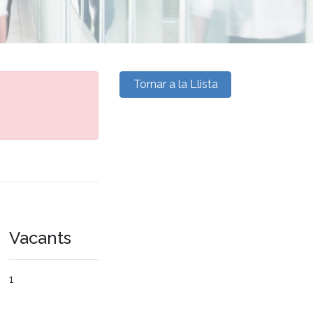
Tornar a la Llista
Vacants
1