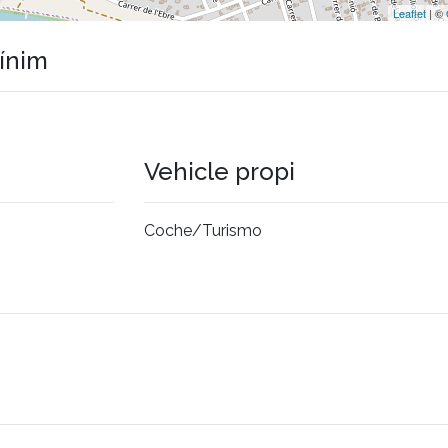
Leaflet
| ©
mínim
Vehicle propi
Coche/Turismo