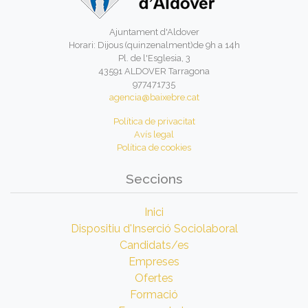
Ajuntament d'Aldover
Horari: Dijous (quinzenalment)de 9h a 14h
Pl. de l'Esglesia, 3
43591 ALDOVER Tarragona
977471735
agencia@baixebre.cat
Política de privacitat
Avís legal
Política de cookies
Seccions
Inici
Dispositiu d'Inserció Sociolaboral
Candidats/es
Empreses
Ofertes
Formació