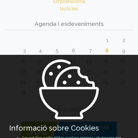
Emprenedoria
Notícies
Agenda i esdeveniments
1
2
3
4
5
6
7
8
9
10
11
12
13
14
15
16
17
18
19
20
21
22
23
24
25
26
27
28
29
30
31
Amb suport de
Informació sobre Cookies
Aquest lloc web utilitza cookies pròpies i de tercers per