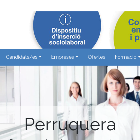
Candidats/es
Empreses
Ofertes
Formació
Perruquera