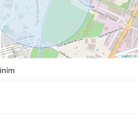
Leaflet
| ©
mínim