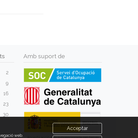
ts
Amb suport de
2
9
16
23
30
Acceptar
avegació web.
Aquesta acció està subvencionada pel Servei