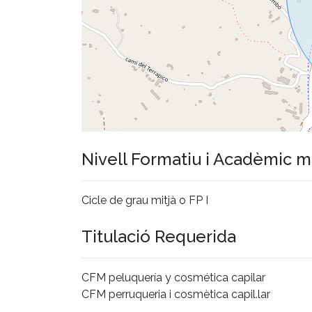
Nivell Formatiu i Acadèmic 
Cicle de grau mitjà o FP I
Titulació Requerida
CFM peluquería y cosmética capilar
CFM perruqueria i cosmètica capil.lar