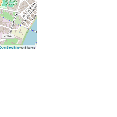
OpenStreetMap
contributors