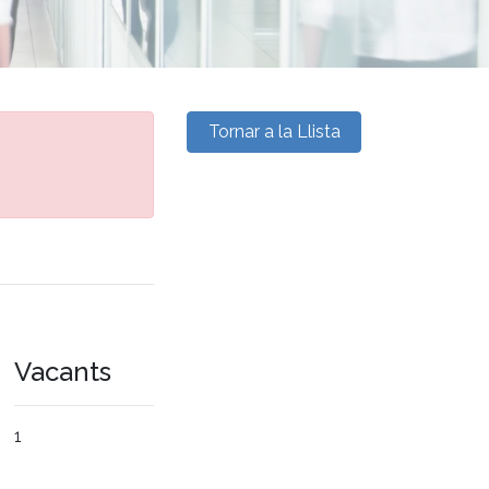
Tornar a la Llista
Vacants
1