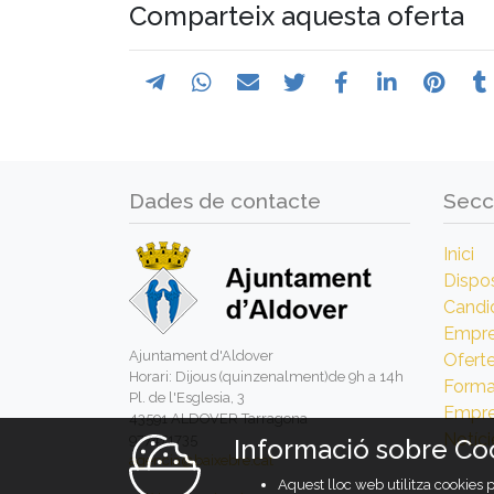
Comparteix aquesta oferta
Dades de contacte
Secc
Inici
Dispos
Candi
Empr
Ajuntament d'Aldover
Ofert
Horari: Dijous (quinzenalment)de 9h a 14h
Forma
Pl. de l'Esglesia, 3
Empre
43591 ALDOVER Tarragona
Notíci
977471735
Informació sobre Co
agencia@baixebre.cat
Aquest lloc web utilitza cookies 