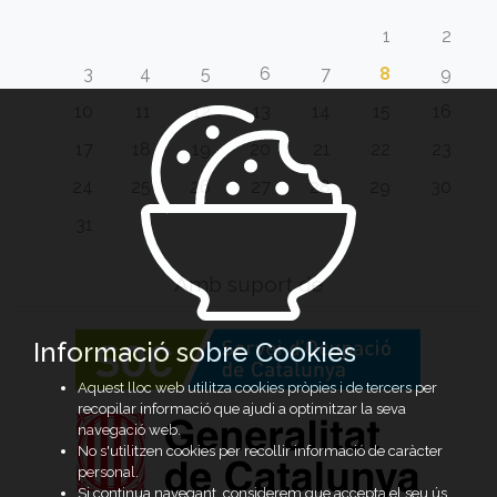
1
2
3
4
5
6
7
8
9
10
11
12
13
14
15
16
17
18
19
20
21
22
23
24
25
26
27
28
29
30
31
Amb suport de
Informació sobre Cookies
Aquest lloc web utilitza cookies pròpies i de tercers per
recopilar informació que ajudi a optimitzar la seva
navegació web.
No s'utilitzen cookies per recollir informació de caràcter
personal.
Si continua navegant, considerem que accepta el seu ús.