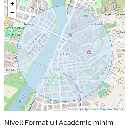
+
−
Leaflet
| ©
OpenStreetMap
contributors
Nivell Formatiu i Acadèmic mínim