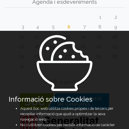
Agenda i esdeveniments
1
2
3
4
5
6
7
8
9
10
11
12
13
14
15
16
17
18
19
20
21
22
23
24
25
26
27
28
29
30
31
Amb suport de
Informació sobre Cookies
Aquest lloc web utilitza cookies pròpies i de tercers per
recopilar informació que ajudi a optimitzar la seva
navegació web.
No s'utilitzen cookies per recollir informació de caràcter