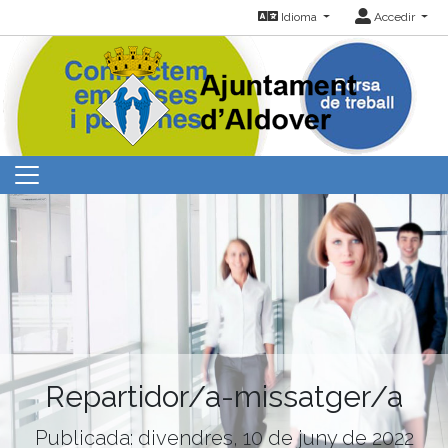
Idioma
Accedir
Repartidor/a-missatger/a
Publicada: divendres, 10 de juny de 2022