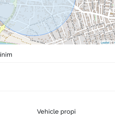
Leaflet
| ©
mínim
Vehicle propi