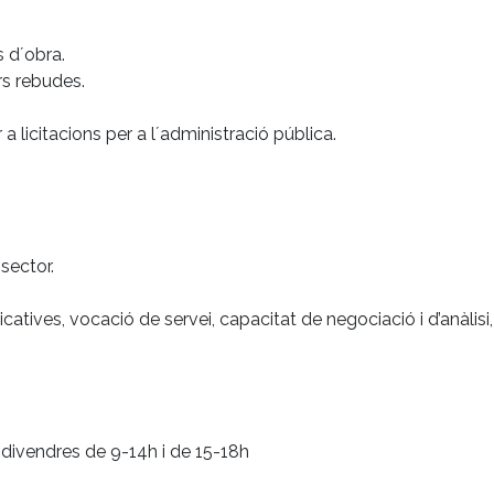
s d´obra.
rs rebudes.
 licitacions per a l´administració pública.
sector.
ves, vocació de servei, capacitat de negociació i d’anàlisi, 
 divendres de 9-14h i de 15-18h