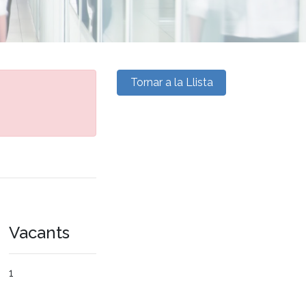
Tornar a la Llista
Vacants
1