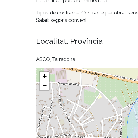
Data d’incorporació: Immediata
Tipus de contracte: Contracte per obra i serv
Salari: segons conveni
Localitat, Província
ASCO, Tarragona
+
−