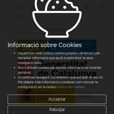
24
25
26
27
28
29
30
31
Amb suport de
Informació sobre Cookies
Aquest lloc web utilitza cookies pròpies i de tercers per
recopilar informació que ajudi a optimitzar la seva
navegació web.
No s'utilitzen cookies per recollir informació de caràcter
personal.
Si continua navegant, considerem que accepta el seu ús.
Pot obtenir més informació o conèixer com canviar la
configuració, en la nostra
Política de Cookies
.
Acceptar
Rebutjar
Aquesta acció està subvencionada pel Servei Públic d’Ocupació de Catalunya en
el marc dels Programes de suport al desenvolupament local